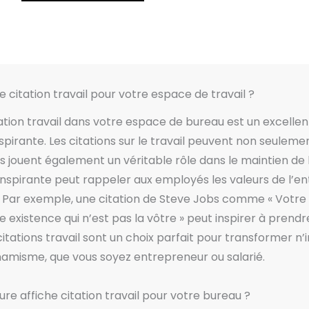
la
page
du
produit
e citation travail pour votre espace de travail ?
ation travail dans votre espace de bureau est un excell
irante. Les citations sur le travail peuvent non seulemen
s jouent également un véritable rôle dans le maintien de 
 inspirante peut rappeler aux employés les valeurs de l’e
s. Par exemple, une citation de Steve Jobs comme « Votre 
xistence qui n’est pas la vôtre » peut inspirer à prendre 
citations travail sont un choix parfait pour transformer 
ynamisme, que vous soyez entrepreneur ou salarié.
re affiche citation travail pour votre bureau ?