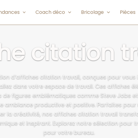
endances
Coach déco
Bricolage
Pièces
he citation t
ion d’affiches citation travail, conçues pour vous 
allez dans votre espace de travail. Ces affiches é
ns de figures emblématiques comme Steve Jobs et
e ambiance productive et positive. Parfaites pour
r la créativité, nos affiches citation travail trans
ique et inspirant. Explorez notre sélection pour tr
pour votre bureau.