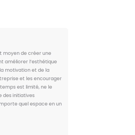
la
page
du
produit
ent moyen de créer une
t améliorer l’esthétique
la motivation et de la
ntreprise et les encourager
temps est limité, ne le
des initiatives
n’importe quel espace en un