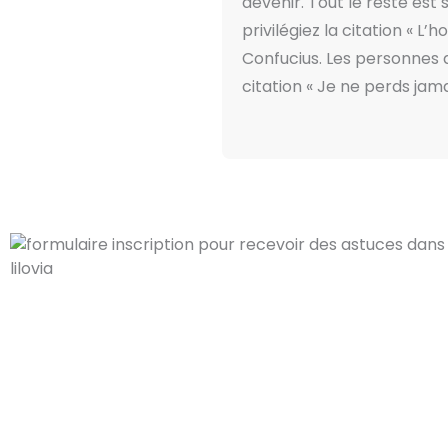
devenir. Tout le reste est
privilégiez la citation «
Confucius. Les personnes 
citation « Je ne perds jama