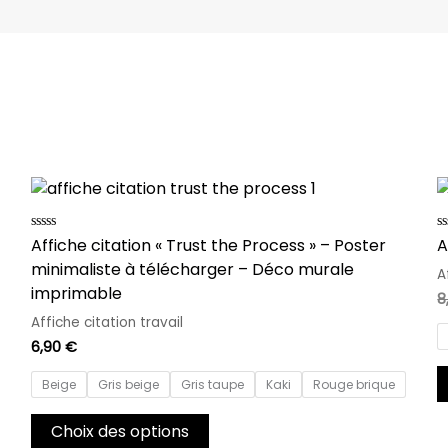
Ce
produit
a
Note
N
Affiche citation « Trust the Process » – Poster
A
0
0
plusieurs
minimaliste à télécharger – Déco murale
sur
s
A
variations.
5
5
imprimable
8
Les
Affiche citation travail
options
6,90
€
peuvent
être
Beige
Gris beige
Gris taupe
Kaki
Rouge brique
choisies
sur
Choix des options