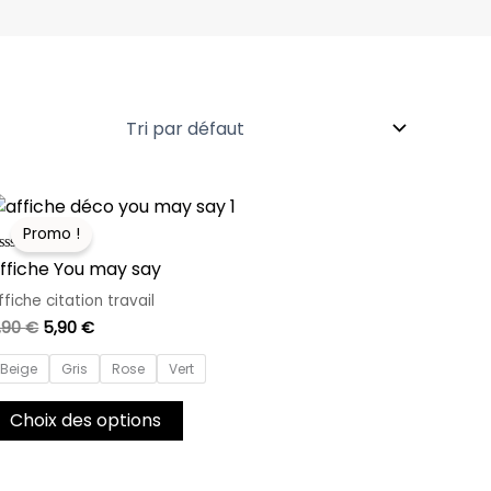
Le
Le
Ce
prix
prix
produit
Promo !
initial
actuel
a
était :
est :
ote
ffiche You may say
8,90 €.
5,90 €.
plusieurs
ur
ffiche citation travail
variations.
,90
€
5,90
€
Les
options
Beige
Gris
Rose
Vert
peuvent
être
Choix des options
choisies
sur