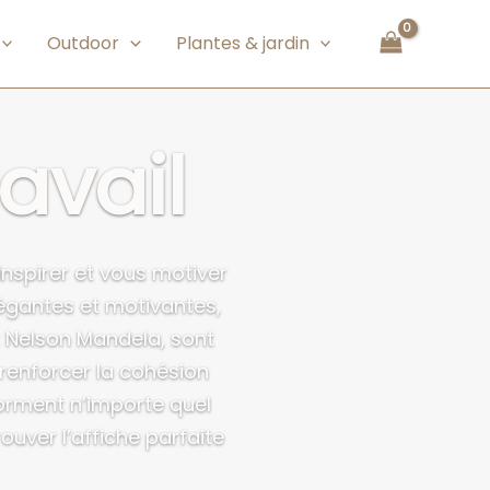
Outdoor
Plantes & jardin
ravail
inspirer et vous motiver
légantes et motivantes,
 Nelson Mandela, sont
 renforcer la cohésion
forment n’importe quel
ouver l’affiche parfaite