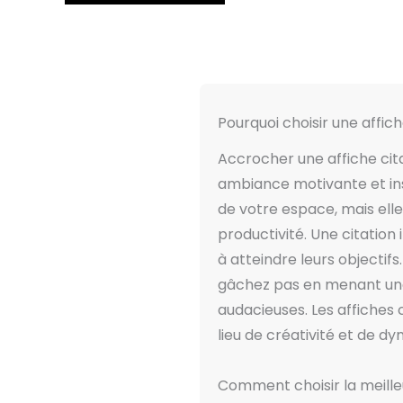
la
page
du
produit
Pourquoi choisir une affich
Accrocher une affiche cit
ambiance motivante et insp
de votre espace, mais elle
productivité. Une citation
à atteindre leurs objectif
gâchez pas en menant une e
audacieuses. Les affiches 
lieu de créativité et de d
Comment choisir la meilleu