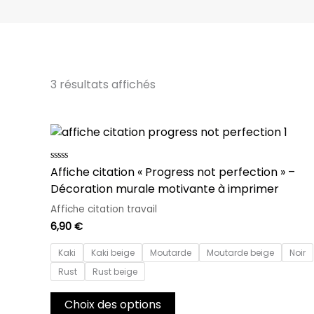
3 résultats affichés
Ce
produit
a
Note
Affiche citation « Progress not perfection » –
0
plusieurs
Décoration murale motivante à imprimer
sur
variations.
5
Affiche citation travail
Les
6,90
€
options
peuvent
Kaki
Kaki beige
Moutarde
Moutarde beige
Noir
être
Rust
Rust beige
choisies
sur
Choix des options