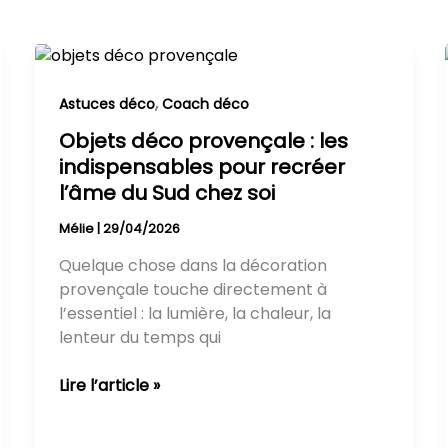
Objets
déco
provençale
,
Astuces déco
Coach déco
:
Objets déco provençale : les
les
indispensables pour recréer
indispensables
l’âme du Sud chez soi
pour
recréer
Mélie
|
29/04/2026
l’âme
Quelque chose dans la décoration
du
provençale touche directement à
Sud
l’essentiel : la lumière, la chaleur, la
chez
lenteur du temps qui
soi
Lire l’article »