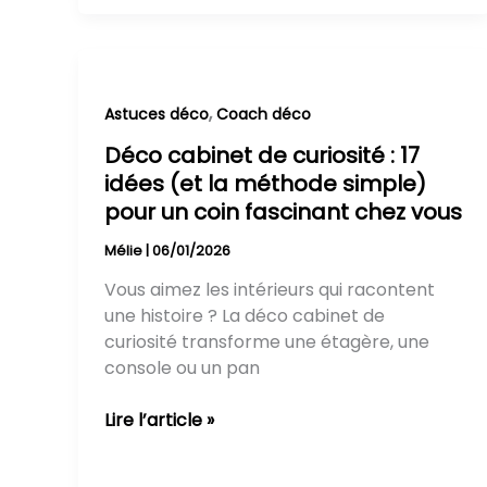
Déco
cabinet
de
,
Astuces déco
Coach déco
curiosité
Déco cabinet de curiosité : 17
:
idées (et la méthode simple)
17
pour un coin fascinant chez vous
idées
(et
Mélie
|
06/01/2026
la
Vous aimez les intérieurs qui racontent
méthode
une histoire ? La déco cabinet de
simple)
curiosité transforme une étagère, une
pour
console ou un pan
un
coin
Lire l’article »
fascinant
chez
vous