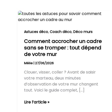
Comment
accrocher
un
cadre
,
,
Astuces déco
Coach déco
Déco murs
sans
Comment accrocher un cadre
se
sans se tromper : tout dépend
tromper
de votre mur
:
tout
Mélie
|
27/06/2026
dépend
Clouer, visser, coller ? Avant de saisir
de
votre marteau, deux minutes
votre
d’observation de votre mur changent
mur
tout. Voici le guide complet, […]
Lire l’article »