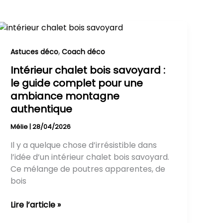
Intérieur
chalet
bois
,
Astuces déco
Coach déco
savoyard
Intérieur chalet bois savoyard :
:
le guide complet pour une
le
ambiance montagne
guide
authentique
complet
pour
Mélie
|
28/04/2026
une
Il y a quelque chose d’irrésistible dans
ambiance
l’idée d’un intérieur chalet bois savoyard.
montagne
Ce mélange de poutres apparentes, de
authentique
bois
Lire l’article »