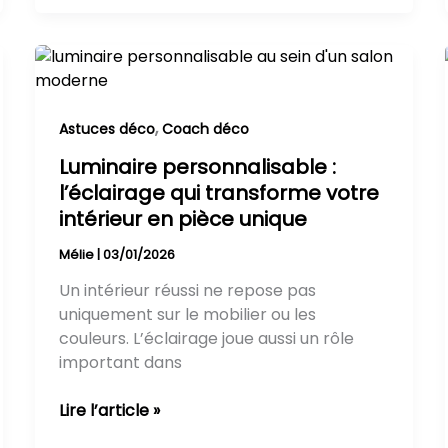
Luminaire
personnalisable
:
l’éclairage
,
Astuces déco
Coach déco
qui
Luminaire personnalisable :
transforme
l’éclairage qui transforme votre
votre
intérieur en pièce unique
intérieur
en
Mélie
|
03/01/2026
pièce
Un intérieur réussi ne repose pas
unique
uniquement sur le mobilier ou les
couleurs. L’éclairage joue aussi un rôle
important dans
Lire l’article »