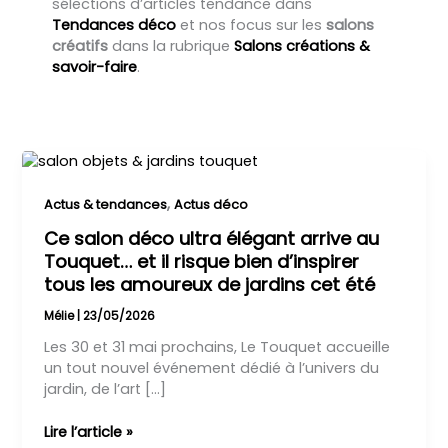
sélections d’articles tendance dans
Tendances déco
et nos focus sur les
salons
créatifs
dans la rubrique
Salons créations &
savoir-faire
.
Ce
salon
déco
,
Actus & tendances
Actus déco
ultra
Ce salon déco ultra élégant arrive au
élégant
Touquet… et il risque bien d’inspirer
arrive
tous les amoureux de jardins cet été
au
Touquet…
Mélie
|
23/05/2026
et
Les 30 et 31 mai prochains, Le Touquet accueille
il
un tout nouvel événement dédié à l’univers du
risque
jardin, de l’art […]
bien
d’inspirer
Lire l’article »
tous