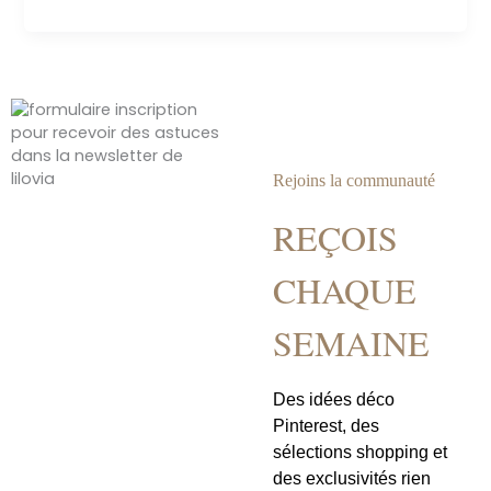
les
amoureux
de
jardins
cet
été
Rejoins la communauté
REÇOIS
CHAQUE
SEMAINE
Des idées déco
Pinterest, des
sélections shopping et
des exclusivités rien