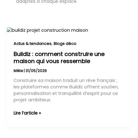
adaptés à chaque espace.
Buildiz
:
comment
,
Actus & tendances
Blogs déco
construire
Buildiz : comment construire une
une
maison qui vous ressemble
maison
qui
Mélie
|
31/05/2026
vous
Construire sa maison traduit un rêve français ;
ressemble
les plateformes comme Buildiz offrent soutien,
personnalisation et tranquillité d’esprit pour ce
projet ambitieux.
Lire l’article »