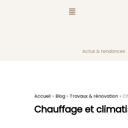
Aller
Rechercher :
au
contenu
Actus & tendances
Accueil
Blog
Travaux & rénovation
Ch
Chauffage et climati