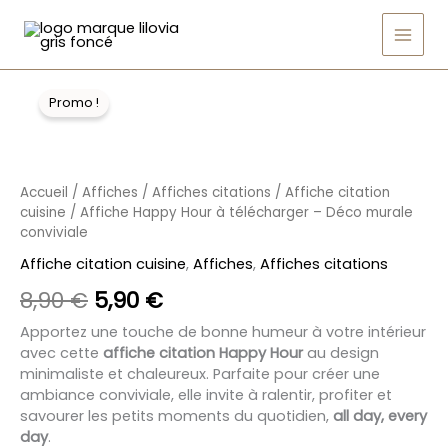
Aller
Happy
Main
Hour
au
à
Men
contenu
télécharger
quantité
Le
Le
–
de
Promo !
Déco
prix
prix
Affiche
murale
Happy
initial
actuel
conviviale
Hour
était :
est :
à
Accueil
/
Affiches
/
Affiches citations
/
Affiche citation
télécharger
8,90 €.
5,90 €.
cuisine
/ Affiche Happy Hour à télécharger – Déco murale
–
conviviale
Déco
murale
Affiche citation cuisine
,
Affiches
,
Affiches citations
conviviale
8,90
€
5,90
€
Apportez une touche de bonne humeur à votre intérieur
avec cette
affiche citation Happy Hour
au design
minimaliste et chaleureux. Parfaite pour créer une
ambiance conviviale, elle invite à ralentir, profiter et
savourer les petits moments du quotidien,
all day, every
day
.