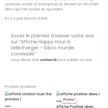
universel, positif et intemporel, et devient un clin d’œil
déco qui fait sourire au quotidien.
Il n’y a pas encore d’avis.
Soyez le premier à laisser votre avis
sur “Affiche Happy Hour à
télécharger – Déco murale
conviviale”
Vous devez être
connecté
pour publier un avis.
Produits similaires
Le
Le
Ce
prix
prix
produit
Promo !
Promo !
initial
actuel
a
était :
est :
Note
Affiche Positive vibes