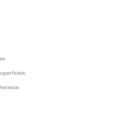
es.
uperficiels.
cheresse.