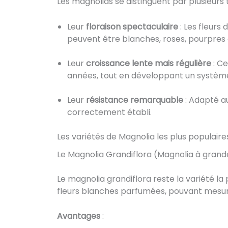
Les magnolias se distinguent par plusieurs t
Leur
floraison spectaculaire
: Les fleurs
peuvent être blanches, roses, pourpres o
Leur
croissance lente mais régulière
: Ce
années, tout en développant un système
Leur
résistance remarquable
: Adapté au
correctement établi.
Les variétés de Magnolia les plus populaire
Le Magnolia Grandiflora (Magnolia à grande
Le magnolia grandiflora reste la variété l
fleurs blanches parfumées, pouvant mesur
Avantages
: