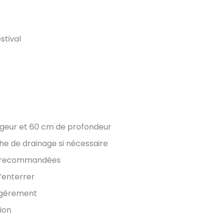
stival
rgeur et 60 cm de profondeur
he de drainage si nécessaire
ns recommandées
l’enterrer
égèrement
ion