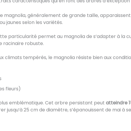
raits caractéristiques qui en font des arbres d’exception 
 de magnolia, généralement de grande taille, apparaissent 
u jaunes selon les variétés.
tte particularité permet au magnolia de s’adapter à la 
 racinaire robuste.
x climats tempérés, le magnolia résiste bien aux conditio
s
s fleurs)
a plus emblématique. Cet arbre persistant peut
atteindre 
er jusqu’à 25 cm de diamètre, s’épanouissent de mai à 