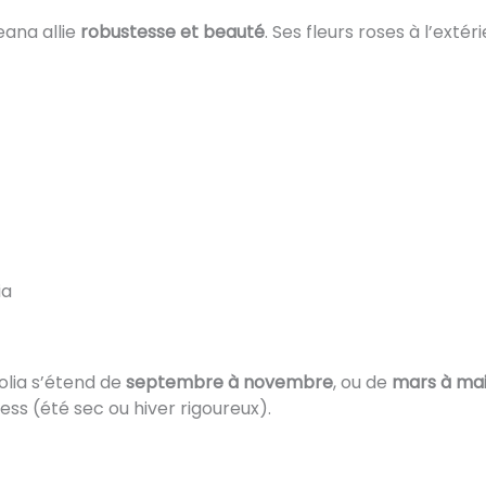
eana allie
robustesse et beauté
. Ses fleurs roses à l’exté
ia
olia s’étend de
septembre à novembre
, ou de
mars à ma
ss (été sec ou hiver rigoureux).